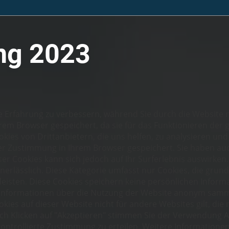
ng 2023
 Erfahrung zu verbessern, während Sie durch die Website n
hrem Browser gespeichert, da sie für das Funktionieren de
kies von Drittanbietern, die uns helfen, zu analysieren und
er Zustimmung in Ihrem Browser gespeichert. Sie haben auch
eser Cookies kann sich jedoch auf Ihr Surferlebnis auswirke
nerlässlich. Diese Kategorie umfasst nur Cookies, die grun
isten. Diese Cookies speichern keine persönlichen Informa
 Informationen über die Nutzung der Website anonym samme
es auf dieser Website nicht für andere Websites gilt, die
h Klicken auf "Akzeptieren" stimmen Sie der Verwendung A
ontrollierte Zustimmung zu erteilen. Weitere Informatione