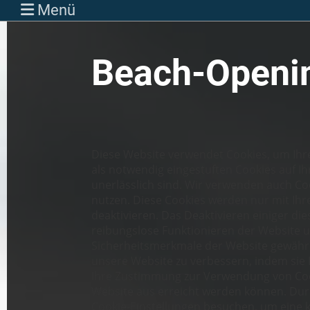
Menü
Beach-Openi
Diese Website verwendet Cookies, um Ihre
als notwendig eingestuften Cookies auf I
unerlässlich sind. Wir verwenden auch Coo
nutzen. Diese Cookies werden nur mit Ihr
deaktivieren. Das Deaktivieren einiger di
reibungslose Funktionieren der Website u
Sicherheitsmerkmale der Website gewährle
unsere Website zu verbessern, indem sie
Ihre Zustimmung zur Verwendung von Cooki
Website aus erreicht werden können. Durc
Cookie-Einstellungen besuchen, um eine k