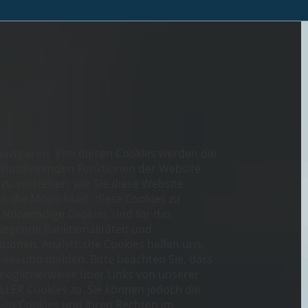
avigieren. Von diesen Cookies werden die
r grundlegenden Funktionen der Website
 zu verstehen, wie Sie diese Website
 die Möglichkeit, diese Cookies zu
n. Notwendige Cookies sind für das
dlegende Funktionalitäten und
tionen. Analytische Cookies helfen uns,
ln und melden. Bitte beachten Sie, dass
 möglicherweise über Links von unserer
LLER Cookies zu. Sie können jedoch die
n zu Cookies und Ihren Rechten im